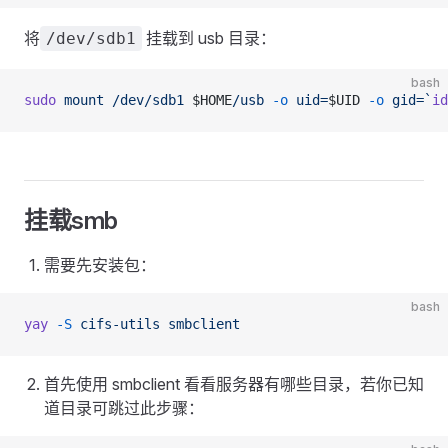
将
挂载到 usb 目录：
/dev/sdb1
bash
sudo
 mount
 /dev/sdb1
 $HOME
/usb
 -o
 uid=
$UID 
-o
 gid=`
id
挂载smb
需要先安装包：
bash
yay
 -S
 cifs-utils
 smbclient
首先使用 smbclient 看看服务器有哪些目录，若你已知
道目录可跳过此步骤：