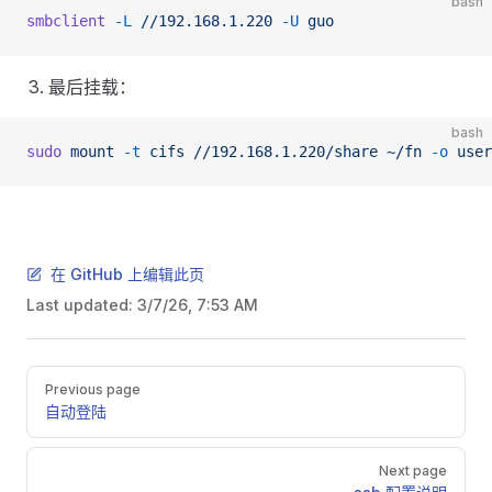
bash
smbclient
 -L
 //192.168.1.220
 -U
 guo
最后挂载：
bash
sudo
 mount
 -t
 cifs
 //192.168.1.220/share
 ~/fn
 -o
 user
在 GitHub 上编辑此页
Last updated:
3/7/26, 7:53 AM
Pager
Previous page
自动登陆
Next page